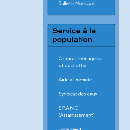
Bulletin Municipal
Service à la
population
Ordures ménagères
et déchetter
Aide à Domicile
Syndicat des eaux
S.P.A.N.C
(Assainissement)
Logement