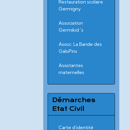
Restauration scolaire
Germigny
Association
Germikid 's
Assoc. La Bande des
GaloPins
Assistantes
maternelles
Démarches
Etat Civil
Carte d'identité