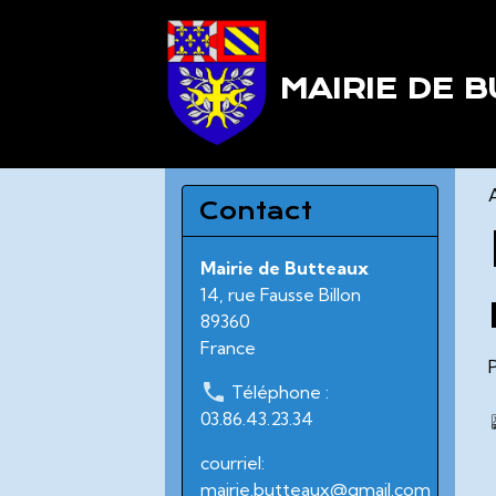
MAIRIE DE 
Contact
Mairie de Butteaux
14, rue Fausse Billon
89360
France
Téléphone :
03.86.43.23.34
courriel:
mairie.butteaux@gmail.com