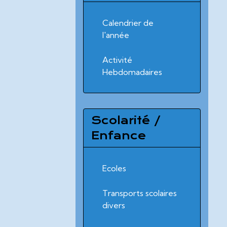
Calendrier de
l'année
Activité
Hebdomadaires
Scolarité /
Enfance
Ecoles
Transports scolaires
divers