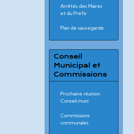
Arrêtés des Maires
et du Prefe
Plan de sauvegarde
Conseil
Municipal et
Commissions
Prochaine réunion
Conseil muni
Commissions
communales