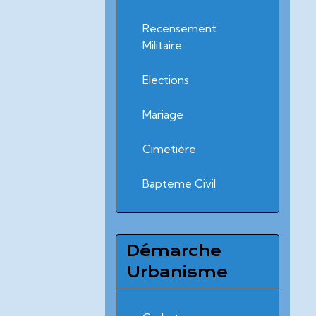
Recensement
Militaire
Elections
Mariage
Cimetière
Bapteme Civil
Démarche
Urbanisme